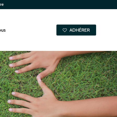
re
ous
A
D
H
É
R
E
R